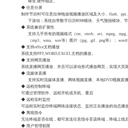
噪音,硬件稳定。
◆ 任意分屏
制作节目时可任意拉伸拖放视频播放区域及大小、flash、
下滚动；系统自带数字日历时钟模块、天气预报模块、节
◆ 系统兼容扩展性
支持几乎所有的视频格式（rm、rmvb、avi、mpeg、mpg、da
（mp3、wma、wav等）图片（jpg、gif、png等）； wor
◆ 支持office文档播放
系统支持PPT,WORD,EXCEL文档的播放。
◆ 支持网页播放
系统直播网页播放、并且可以滚动形式播放网页，实现大页
◆ 流媒体直播
支持实时流媒体直播、网络视频直播、本地DVD视频直
◆ 远程控制终端
可通过管理软件、远程开机或关机、重启
◆ 远程实时监控
可远程实时监控终端网络连接状态、监控正在播放的动态播
◆ 离线指令
无论终端是否在线，都可发送任意指令至该终端，终端上线
◆ 用户管理权限