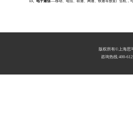
13、电子通信
----移动、电信、联通、网通、铁通等放置广告机
版权所有©上海思可锐光电有限
咨询热线:400-