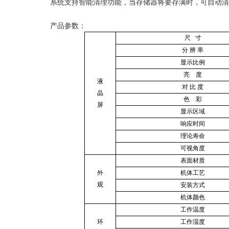
系统支持智能清理功能，当存储器将要存满时，可自动清
产品参数：
尺 寸
分 辨 率
显示比例
亮 度
液
对 比 度
晶
色 彩
屏
显示区域
响应时间
理论寿命
可视角度
表面材质
外
机体工艺
观
安装方式
机体颜色
工作温度
环
工作湿度