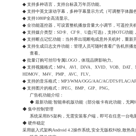
◆
支持多种语言，支持台标及万年历功能。
◆
支持中英文滚动字幕，多种字幕显示方式（可调整字体颜
◆
支持1080P全高清显示。
◆
全功能遥控器，可设置整机播放音量大小调节，可遥控关
◆
支持媒介类型：SD卡、CF卡、U盘(可选)，支持OTG功
◆
支持断点记忆功能：当外界出现断电或意外关机时，重新
◆
支持生成日志文件功能：管理人员可随时查看广告机所播放
查看。
◆
批量订购可丝印专属LOGO，体现品牌影响力。
◆
支持视频格式：MP4、AVI、DIVA、XVID、VOB、DAT
HDMOV、M4V、PMP、AVC、FLV。
◆
支持的音乐格式：MP3/WMA/OGG/AAC/AC/DTS/FLAC/A
◆
支持图片的格式：JPEG、BMP、GIP、PNG。
广告机功能介绍：
◆ 最新功能:智能单机版功能（部分板卡有此功能，无网
◆ 集中控制管理
系统采用B/S架构，无需安装客户端，即可在任意一台电
◆ 硬件稳定
采用嵌入式架构Android 4.2操作系统,安全无版权纠纷,