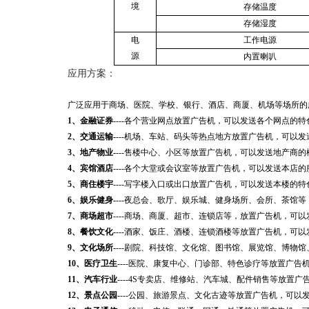
境
存储温度
存储湿度
电
工作电源
源
内置喇叭
应用方案：
广泛应用于商场、医院、学校、银行、酒店、商厦、机场等场所的
1、金融证券
----各个营业网点放置广告机，可以发送各个网点的
2、交通运输
-
---机场、车站、码头等热点地方放置广告机，可以
3、地产物业
-
---售楼中心、小区等放置广告机，可以发送地产商
4、宾馆酒店
----各个大堂或会议室等放置广告机，可以发送本店
5、商住楼宇
----写字楼入口或出口放置广告机，可以发送本楼的
6、娱乐健身
-
---夜总会、歌厅、娱乐城、健身场所、会所、茶馆
7、商场超市
----商场、商厦、超市、连锁店等，放置广告机，可
8、餐饮文化
-
---酒家、饭庄、酒楼、连锁酒楼等放置广告机，可
9、文化场所
-
---剧院、科技馆、文化馆、图书馆、展览馆、博物
10、医疗卫生
----医院、康复中心、门诊部、特色诊疗等放置广
11、汽车行业
----4S专卖店、维修站、汽车城、配件销售等放
12、景点公园-
---公园、旅游景点、文化古迹等放置广告机，可以