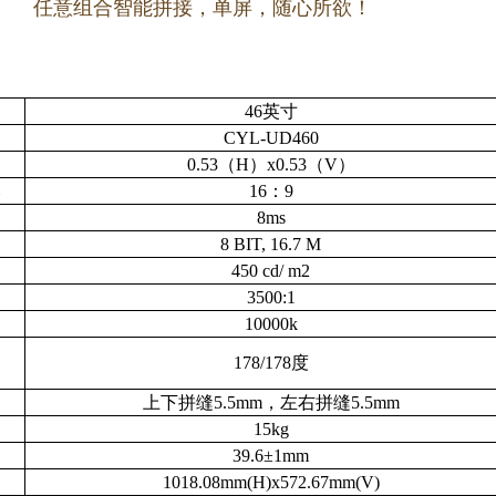
任意组合智能拼接，单屏，随心所欲！
46英寸
CYL-UD460
0.53（H）x0.53（V）
比
16：9
8ms
8 BIT, 16.7 M
45
0 cd/ m2
3500:1
10000k
178/178度
上下拼缝5.5mm，左右拼缝5.5mm
15kg
39.6±1mm
1018.08mm(H)x572.67mm(V)