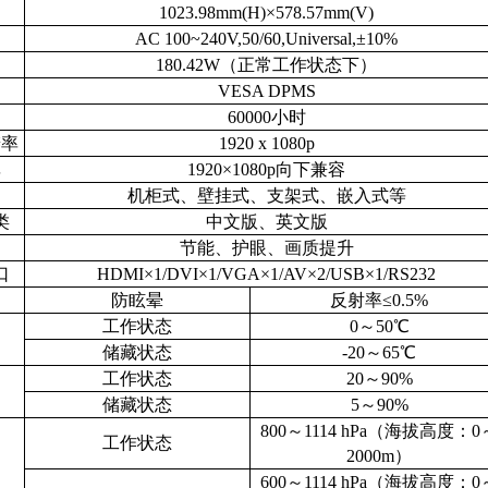
1023.98mm(H)×578.57mm(V)
AC 100~240V,50/60,Universal,±10%
180.42W（正常工作状态下）
VESA DPMS
6
0000小时
辨率
1920 x 1080
p
率
1920×1080
p向下兼容
机柜式、壁挂式、支架式、嵌入式等
类
中文版、英文版
节能、护眼、画质提升
口
HDMI×
1/DVI
×
1
/VGA×1/AV×2
/USB
×
1/RS232
防眩晕
反射率≤0.5%
工作状态
0～50℃
储藏状态
-20～65℃
工作状态
20～90%
储藏状态
5～90%
800～1114 hPa（海拔高度：0
工作状态
2000m）
600～1114 hPa（海拔高度：0