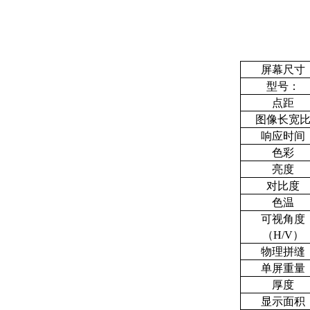
屏幕尺寸
型号：
点距
图像长宽
响应时间
色彩
亮度
对比度
色温
可视角度
（H/V）
物理拼缝
单屏重量
厚度
显示面积