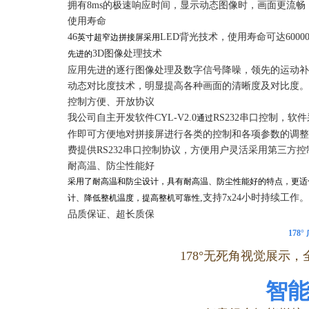
拥有8ms的极速响应时间，显示动态图像时，画面更流
使用寿命
46
LED背光技术，使用寿命可达6000
英寸超窄边拼接屏采用
3D图像处理技术
先进的
应用先进的逐行图像处理及数字信号降噪，领先的运动补
动态对比度技术，明显提高各种画面的清晰度及对比度。
控制方便、开放协议
我公司自主开发软件CYL-V2.0
RS232串口控制，
通过
作即可方便地对拼接屏进行各类的控制和各项参数的调整
费提供RS232串口控制协议，方便用户灵活采用第三方
耐高温、防尘性能好
采用了耐高温和防尘设计，具有耐高温、防尘性能好的特点，更适
,支持7x24小时持续工作。
计、降低整机温度，提高整机可靠性
品质保证、超长质保
178
1
78°无死角视觉展示
智