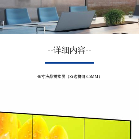
--详细内容--
46寸液晶拼接屏（双边拼缝3.5MM）